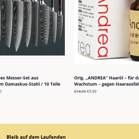
les Messer-Set aus
Orig. „ANDREA“ Haaröl – für d
m Damaskus-Stahl / 10 Teile
Wachstum – gegen Haarausfal
preis
0
Normaler
€14,99
Sonderpreis
€9,99
Preis
Bleib auf dem Laufenden