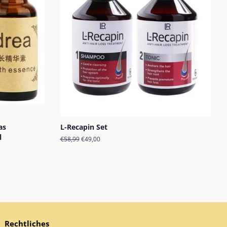
as
L-Recapin Set
l
Normaler
€58,99
Sonderpreis
€49,00
Preis
Rechtliches