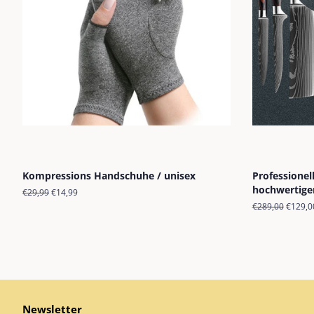
Kompressions Handschuhe / unisex
Professionel
hochwertige
Normaler
€29,99
Sonderpreis
€14,99
Preis
Normaler
€289,00
Sonder
€129,0
Preis
Newsletter