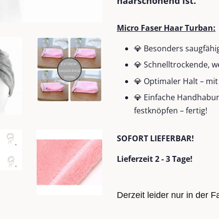
haarschonend ist.
Micro Faser Haar Turban:
💎 Besonders saugfähi
💎 Schnelltrockende, w
💎 Optimaler Halt – mi
💎 Einfache Handhabun
festknöpfen – fertig!
SOFORT LIEFERBAR!
Lieferzeit 2 - 3 Tage!
Derzeit leider nur in der Fa